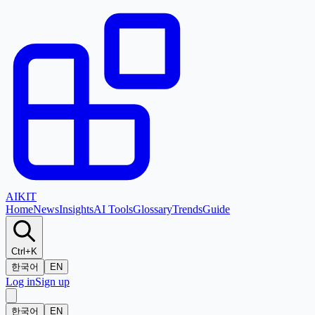
AI
KIT
Home
News
Insights
AI Tools
Glossary
Trends
Guide
Ctrl+K
한국어
EN
Log in
Sign up
한국어
EN