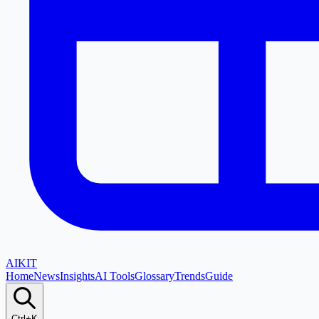
AI
KIT
Home
News
Insights
AI Tools
Glossary
Trends
Guide
Ctrl+K