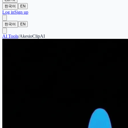
한국어
EN
Log in
Sign up
한국어
EN
AI Tools
/
AkesioClipAI