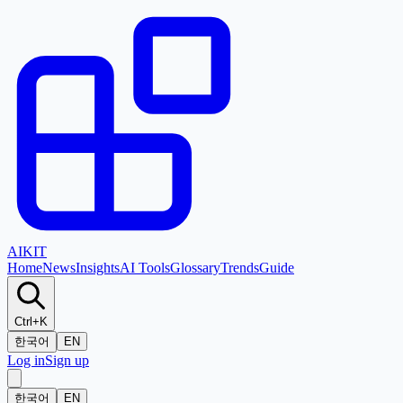
AI
KIT
Home
News
Insights
AI Tools
Glossary
Trends
Guide
Ctrl+K
한국어
EN
Log in
Sign up
한국어
EN