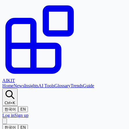
AI
KIT
Home
News
Insights
AI Tools
Glossary
Trends
Guide
Ctrl+K
한국어
EN
Log in
Sign up
한국어
EN