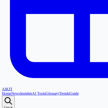
AI
KIT
Home
News
Insights
AI Tools
Glossary
Trends
Guide
Ctrl+K