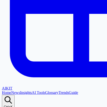
AI
KIT
Home
News
Insights
AI Tools
Glossary
Trends
Guide
Ctrl+K