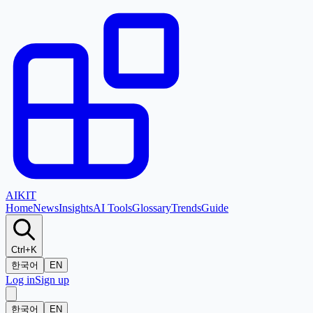
AI
KIT
Home
News
Insights
AI Tools
Glossary
Trends
Guide
Ctrl+K
한국어
EN
Log in
Sign up
한국어
EN