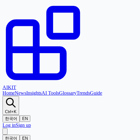
AI
KIT
Home
News
Insights
AI Tools
Glossary
Trends
Guide
Ctrl+K
한국어
EN
Log in
Sign up
한국어
EN