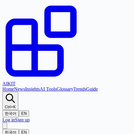
AI
KIT
Home
News
Insights
AI Tools
Glossary
Trends
Guide
Ctrl+K
한국어
EN
Log in
Sign up
한국어
EN