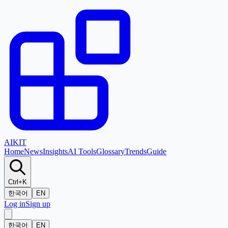
AI
KIT
Home
News
Insights
AI Tools
Glossary
Trends
Guide
Ctrl+K
한국어
EN
Log in
Sign up
한국어
EN