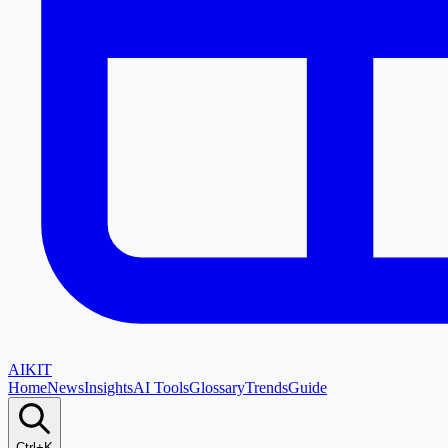
AI
KIT
Home
News
Insights
AI Tools
Glossary
Trends
Guide
Ctrl+K