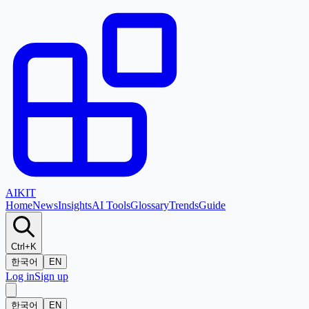
AI
KIT
Home
News
Insights
AI Tools
Glossary
Trends
Guide
Ctrl+K
한국어
EN
Log in
Sign up
한국어
EN