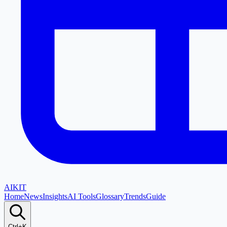
AI
KIT
Home
News
Insights
AI Tools
Glossary
Trends
Guide
Ctrl+K