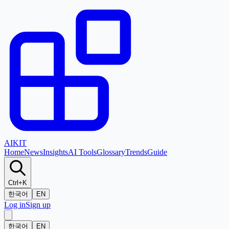
AI
KIT
Home
News
Insights
AI Tools
Glossary
Trends
Guide
Ctrl+K
한국어
EN
Log in
Sign up
한국어
EN