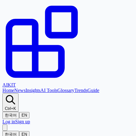
AI
KIT
Home
News
Insights
AI Tools
Glossary
Trends
Guide
Ctrl+K
한국어
EN
Log in
Sign up
한국어
EN