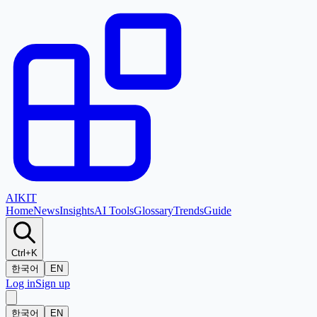
AI
KIT
Home
News
Insights
AI Tools
Glossary
Trends
Guide
Ctrl+K
한국어
EN
Log in
Sign up
한국어
EN