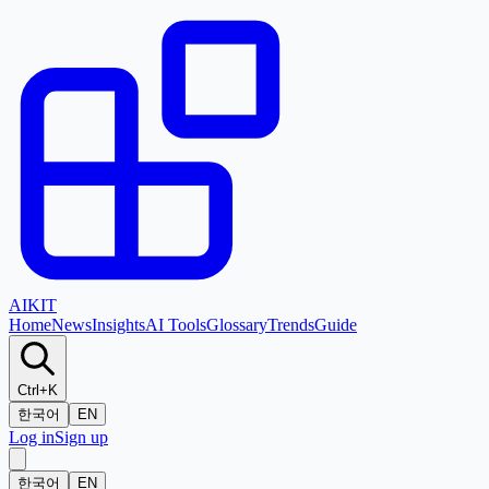
AI
KIT
Home
News
Insights
AI Tools
Glossary
Trends
Guide
Ctrl+K
한국어
EN
Log in
Sign up
한국어
EN