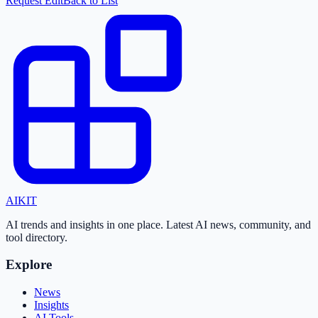
Request Edit
Back to List
AI
KIT
AI trends and insights in one place. Latest AI news, community, and
tool directory.
Explore
News
Insights
AI Tools