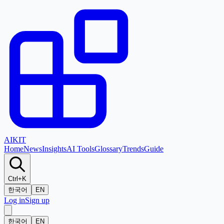
AI
KIT
Home
News
Insights
AI Tools
Glossary
Trends
Guide
Ctrl+K
한국어
EN
Log in
Sign up
한국어
EN