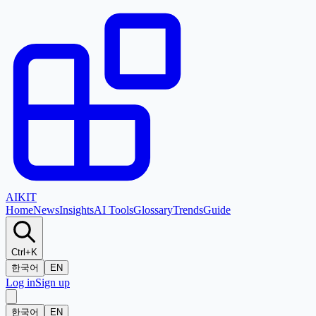
AI
KIT
Home
News
Insights
AI Tools
Glossary
Trends
Guide
Ctrl+K
한국어
EN
Log in
Sign up
한국어
EN