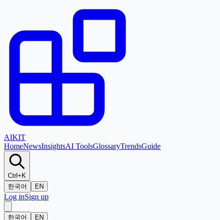
AI
KIT
Home
News
Insights
AI Tools
Glossary
Trends
Guide
Ctrl+K
한국어
EN
Log in
Sign up
한국어
EN