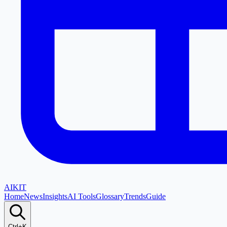
AI
KIT
Home
News
Insights
AI Tools
Glossary
Trends
Guide
Ctrl+K