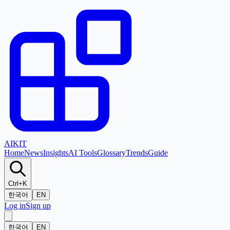
AI
KIT
Home
News
Insights
AI Tools
Glossary
Trends
Guide
Ctrl+K
한국어
EN
Log in
Sign up
한국어
EN