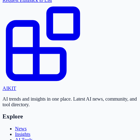
Request Edit
Back to List
AI
KIT
AI trends and insights in one place. Latest AI news, community, and
tool directory.
Explore
News
Insights
AI Tools