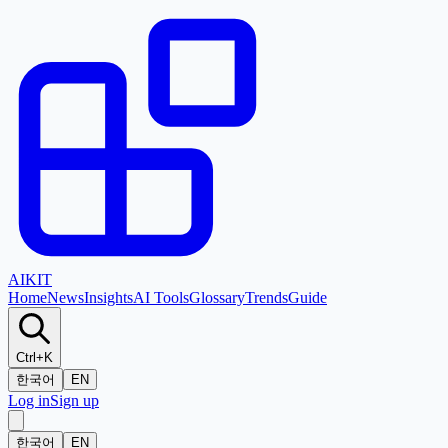
AI
KIT
Home
News
Insights
AI Tools
Glossary
Trends
Guide
Ctrl+K
한국어
EN
Log in
Sign up
한국어
EN